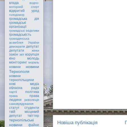
влада
водно-
моторний спорт
відкритий уряд
голодомор
громадська дія
громадські
організації
громадські ініціативи
громадськість
громадянська
асамблея України
депутат
демократія
депутати
жінки
закон
корупція
звіт
кіно
молодь
моніторинг
мораль
новини
новини
Тернополя
новини
тернопільщини
нові медіа
обласна рада
політика
партії
права
права
людини
революція
самоврядування
статут
студенти
твій місцевий
депутат
твіттер
тернопільські
Новіша публікація
новини
файне