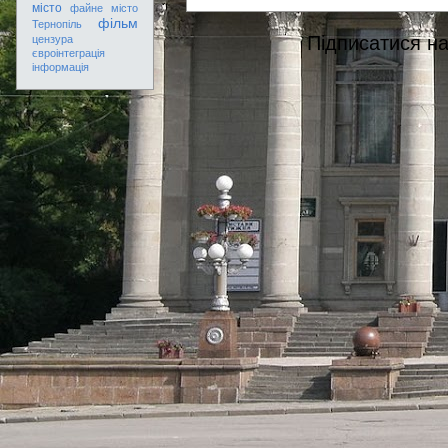
місто
файне місто
фільм
Тернопіль
Підписатися н
цензура
євроінтеграція
інформація