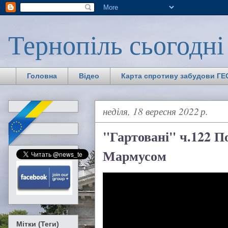
Тернопіль сьогодні
Головна
Відео
Карта спротиву забудови ГЕС
неділя, 18 вересня 2022 р.
"Гартовані" ч.122 
Мармусом
Мітки (Теги)