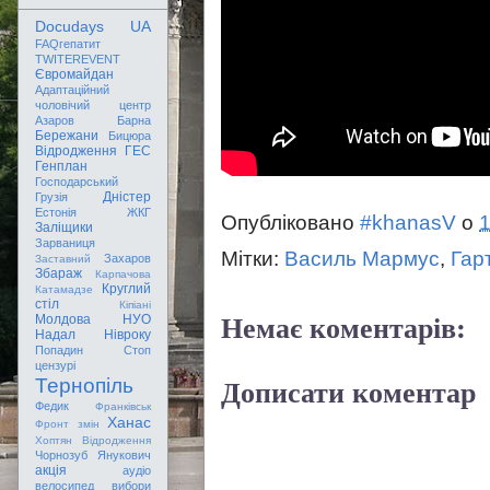
Docudays UA
FAQгепатит
TWITEREVENT
Євромайдан
Адаптаційний
чоловічий центр
Азаров
Барна
Бережани
Бицюра
Відродження
ГЕС
Генплан
Господарський
Дністер
Грузія
Естонія
ЖКГ
Опубліковано
#khanasV
о
1
Заліщики
Зарваниця
Мітки:
Василь Мармус
,
Гар
Захаров
Заставний
Збараж
Карпачова
Круглий
Катамадзе
стіл
Кіпіані
Немає коментарів:
Молдова
НУО
Надал
Нівроку
Попадин
Стоп
цензурі
Дописати коментар
Тернопіль
Федик
Франківськ
Ханас
Фронт змін
Хоптян Відродження
Чорнозуб
Янукович
акція
аудіо
велосипед
вибори